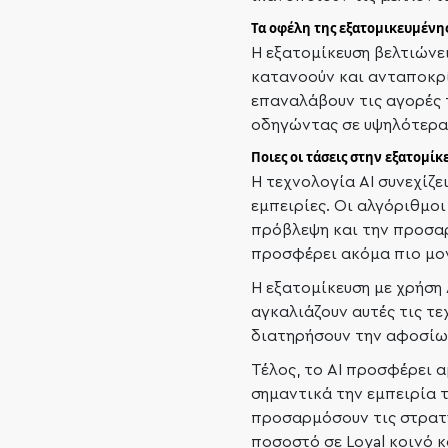
Τα οφέλη της εξατομικευμένης
Η εξατομίκευση βελτιώνει
κατανοούν και ανταποκρίν
επαναλάβουν τις αγορές τ
οδηγώντας σε υψηλότερα
Ποιες οι τάσεις στην εξατομίκ
Η τεχνολογία AI συνεχίζε
εμπειρίες. Οι αλγόριθμο
πρόβλεψη και την προσαρμ
προσφέρει ακόμα πιο μον
Η εξατομίκευση με χρήση 
αγκαλιάζουν αυτές τις τε
διατηρήσουν την αφοσίωσ
Τέλος, το AI προσφέρει 
σημαντικά την εμπειρία τ
προσαρμόσουν τις στρατη
ποσοστό σε Loyal κοινό 