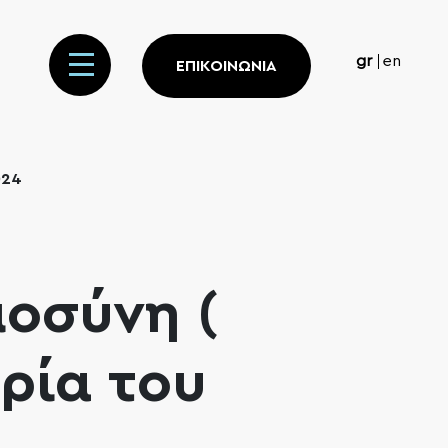
gr
en
ΕΠΙΚΟΙΝΩΝΙΑ
024
μοσύνη (
ιρία του