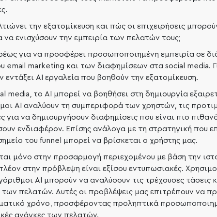
ς.
λτιώνει την εξατομίκευση και πώς οι επιχειρήσεις μπορο
α να ενισχύσουν την εμπειρία των πελατών τους;
υρέως για να προσφέρει προσωποποιημένη εμπειρία σε δ
email marketing και των διαφημίσεων στα social media. Γ
 εντάξει AI εργαλεία που βοηθούν την εξατομίκευση.
ial media, το AI μπορεί να βοηθήσει στη δημιουργία εξαιρ
μοι AI αναλύουν τη συμπεριφορά των χρηστών, τις προτιμ
ς για να δημιουργήσουν διαφημίσεις που είναι πιο πιθαν
ουν ενδιαφέρον. Επίσης ανάλογα με τη στρατηγική που ε
ημείο του funnel μπορεί να βρίσκεται ο χρήστης μας.
εται μόνο στην προσαρμογή περιεχομένου με βάση την ιστ
πλέον στην πρόβλεψη είναι εξίσου εντυπωσιακές. Χρησιμ
λγόριθμοι AI μπορούν να αναλύσουν τις τρέχουσες τάσεις 
των πελατών. Αυτές οι προβλέψεις μας επιτρέπουν να π
γματικό χρόνο, προσφέροντας προληπτικά προσωποποιημ
ικές ανάγκες των πελατών.