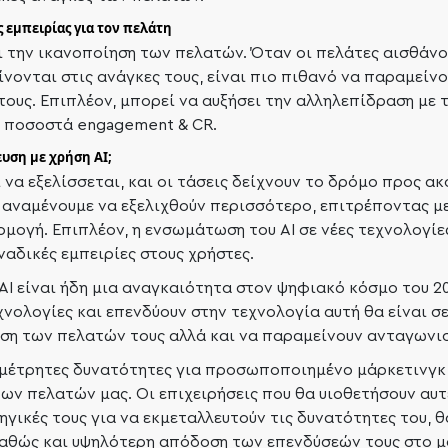
 εμπειρίας για τον πελάτη
 την ικανοποίηση των πελατών. Όταν οι πελάτες αισθάνον
ονται στις ανάγκες τους, είναι πιο πιθανό να παραμείνο
ους. Επιπλέον, μπορεί να αυξήσει την αλληλεπίδραση με 
 ποσοστά engagement & CR.
ευση με χρήση AI;
ι να εξελίσσεται, και οι τάσεις δείχνουν το δρόμο προς α
ι αναμένουμε να εξελιχθούν περισσότερο, επιτρέποντας μ
ογή. Επιπλέον, η ενσωμάτωση του AI σε νέες τεχνολογίες 
αδικές εμπειρίες στους χρήστες.
AI είναι ήδη μια αναγκαιότητα στον ψηφιακό κόσμο του 20
χνολογίες και επενδύουν στην τεχνολογία αυτή θα είναι σ
η των πελατών τους αλλά και να παραμείνουν ανταγωνισ
αμέτρητες δυνατότητες για προσωποποιημένο μάρκετινγκ
ων πελατών μας. Οι επιχειρήσεις που θα υιοθετήσουν αυτέ
γικές τους για να εκμεταλλευτούν τις δυνατότητες του, 
καθώς και υψηλότερη απόδοση των επενδύσεών τους στο μ