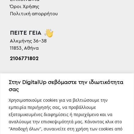
Όροι Χρήσης
Πολιτική απορρήτου
ΠΕΙΤΕ ΓΕΙΑ
Αλκμήνης 36-38
11853, Αθήνα
2106771802
SOCIAL MEDIA
Στην DigitalUp σεβόμαστε την ιδιωτικότητα
Facebook
σας
Instagram
Χρησιμοποιούμε cookies για να βελτιώσουμε την
Linkedin
εμπειρία περιήγησής σας, να προβάλλουμε
TikTok
εξατομικευμένες διαφημίσεις ή περιεχόμενο και να
Behance
αναλύουμε την επισκεψιμότητά μας. Κάνοντας κλικ στο
Youtube
"Αποδοχή όλων", συναινείτε στη χρήση των cookies από