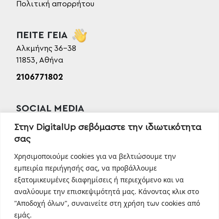
Πολιτική απορρήτου
ΠΕΙΤΕ ΓΕΙΑ
Αλκμήνης 36-38
11853, Αθήνα
2106771802
SOCIAL MEDIA
Facebook
Στην DigitalUp σεβόμαστε την ιδιωτικότητα
Instagram
σας
Linkedin
Χρησιμοποιούμε cookies για να βελτιώσουμε την
TikTok
εμπειρία περιήγησής σας, να προβάλλουμε
Behance
εξατομικευμένες διαφημίσεις ή περιεχόμενο και να
Youtube
αναλύουμε την επισκεψιμότητά μας. Κάνοντας κλικ στο
"Αποδοχή όλων", συναινείτε στη χρήση των cookies από
εμάς.