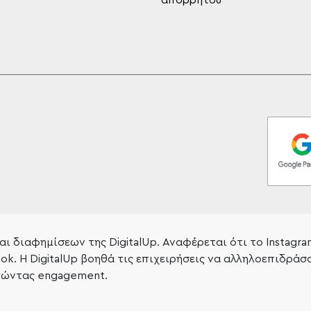
απορρήτου
και διαφημίσεων της DigitalUp. Αναφέρεται ότι το Instagr
k. Η DigitalUp βοηθά τις επιχειρήσεις να αλληλοεπιδράσ
ργώντας engagement.