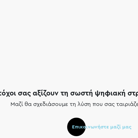
και αλληλοεπίδραση
ορούν να αλληλοεπιδράσουν με τα επιθυμητά targe
άλογα με τις ανάγκες της επιχείρησής σας, δημοσιε
αφημίσεις σας να κάνουν redirect στην
ιστοσελίδα
σ
τόχοι σας αξίζουν τη σωστή ψηφιακή στ
Μαζί θα σχεδιάσουμε τη λύση που σας ταιριάζε
Επικοινωνήστε μαζί μας