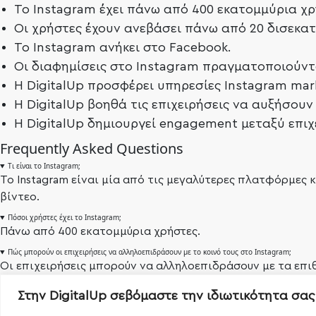
Το Instagram έχει πάνω από 400 εκατομμύρια χρ
Οι χρήστες έχουν ανεβάσει πάνω από 20 δισεκα
Το Instagram ανήκει στο Facebook.
Οι διαφημίσεις στο Instagram πραγματοποιούντ
Η DigitalUp προσφέρει υπηρεσίες Instagram mar
Η DigitalUp βοηθά τις επιχειρήσεις να αυξήσουν 
Η DigitalUp δημιουργεί engagement μεταξύ επιχ
Frequently Asked Questions
Τι είναι το Instagram;
Το Instagram είναι μία από τις μεγαλύτερες πλατφόρμες 
βίντεο.
Πόσοι χρήστες έχει το Instagram;
Πάνω από 400 εκατομμύρια χρήστες.
Πώς μπορούν οι επιχειρήσεις να αλληλοεπιδράσουν με το κοινό τους στο Instagram;
Οι επιχειρήσεις μπορούν να αλληλοεπιδράσουν με τα επι
δράσεις από τα Instagram Ads.
Στην DigitalUp σεβόμαστε την ιδιωτικότητα σας
Πώς μπορεί η DigitalUp να βοηθήσει με το Instagram marketing;