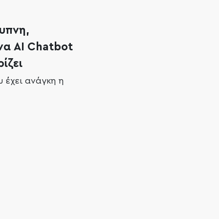
ξυπνη,
α AI Chatbot
ίζει
υ έχει ανάγκη η