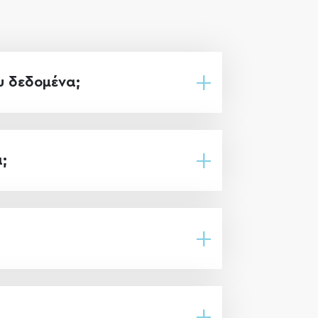
υ δεδομένα;
;