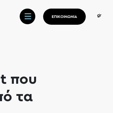
gr
ΕΠΙΚΟΙΝΩΝΙΑ
t που
πό τα