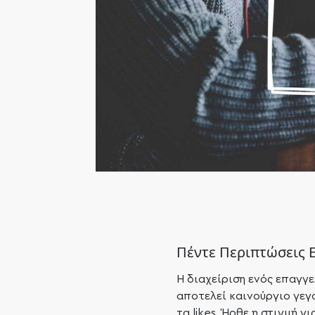
Πέντε Περιπτώσεις E
Η διαχείριση ενός επαγγ
αποτελεί καινούργιο γεγ
τα likes. Ήρθε η στιγμή 