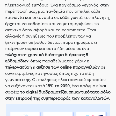
ηλεκτρονικό εμπόριο. Ένα παγκόσμιο γεγονός, στην
περίπτωσή μας, μια πανδημία που απειλεί κάθε
κοινωνία και οικονομία σε κάθε γωνιά του πλανήτη,
έρχεται να καθορίσει και να μεταμορφώσει το
σκηνικό όσον αφορά και το
ecommerce
. Έτσι,
αλλαγές ή συνήθειες που προβλέπονταν να
ξεκινήσουν σε βάθος 5ετίας, παρατηρούμε ότι
παίρνουν σάρκα και οστά ήδη μέσα σε ένα
-ελάχιστο- χρονικό διάστημα
διάρκειας 8
εβδομάδων,
όπως παραδείγματος χάριν η
τηλεργασία
ή η
αύξηση των ο
nline
παραγγελιών
σε
συγκεκριμένες κατηγορίες όπως π.χ. τα είδη
γυμναστικής.
Οι πωλήσεις ηλεκτρονικού εμπορίου
να αυξάνονται κατά
18% το 2020
, ένα πράγμα είναι
σαφές:
το
digital
διαδραματίζει σημαντικότατο ρόλο
στην επιρροή της συμπεριφοράς των καταναλωτών.