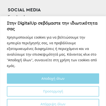
SOCIAL MEDIA
Facebook
Στην DigitalUp σεβόμαστε την ιδιωτικότητα
Instagram
σας
Linkedin
TikTok
Χρησιμοποιούμε cookies για να βελτιώσουμε την
Behance
εμπειρία περιήγησής σας, να προβάλλουμε
εξατομικευμένες διαφημίσεις ή περιεχόμενο και να
Youtube
αναλύουμε την επισκεψιμότητά μας. Κάνοντας κλικ στο
"Αποδοχή όλων", συναινείτε στη χρήση των cookies από
εμάς.
Αποδοχή όλων
Designed and developed with
by
Προσαρμογή
DigitalUp
Απόρριψη όλων