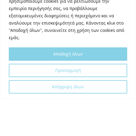
Χρησιμοποιούμε cookies για να βελτιώσουμε την
Behance
εμπειρία περιήγησής σας, να προβάλλουμε
εξατομικευμένες διαφημίσεις ή περιεχόμενο και να
Youtube
αναλύουμε την επισκεψιμότητά μας. Κάνοντας κλικ στο
"Αποδοχή όλων", συναινείτε στη χρήση των cookies από
εμάς.
Αποδοχή όλων
Designed and developed with
by
Προσαρμογή
DigitalUp
Απόρριψη όλων
Shipping Partner