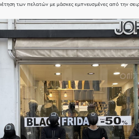
πηρέτηση των πελατών με μάσκες εμπνευσμένες από την σει