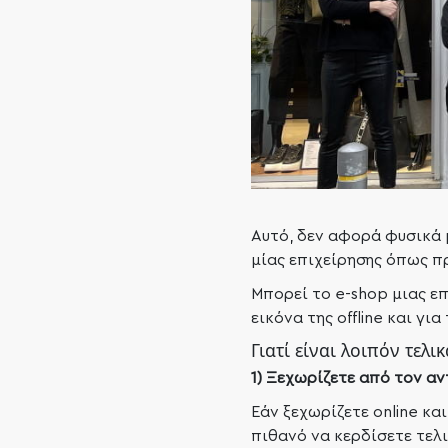
Αυτό, δεν αφορά φυσικά 
μίας επιχείρησης όπως 
Μπορεί το e-shop μιας επι
εικόνα της offline και για
Γιατί είναι λοιπόν τελ
1) Ξεχωρίζετε από τον α
Εάν ξεχωρίζετε online και
πιθανό να κερδίσετε τελι