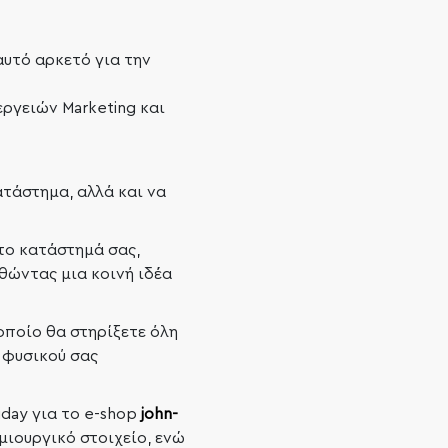
αυτό αρκετό για την
εργειών Marketing και
ατάστημα, αλλά και να
το κατάστημά σας,
θώντας μια κοινή ιδέα
οποίο θα στηρίξετε όλη
υ φυσικού σας
iday για το e-shop
john-
ημιουργικό στοιχείο, ενώ