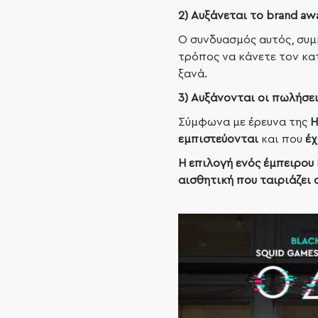
2) Αυξάνεται το brand aw
Ο συνδυασμός αυτός, συμ
τρόπος να κάνετε τον κατα
ξανά.
3) Αυξάνονται οι πωλήσει
Σύμφωνα με έρευνα της
H
εμπιστεύονται
και που
έχ
H επιλογή ενός έμπειρου 
αισθητική που ταιριάζει σ