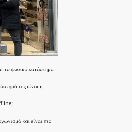
αι το φυσικό κατάστημα
τάστημά της είναι η
fline;
ταγωνισμό και είναι πιο