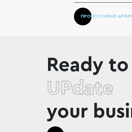
ΠΡΟΗΓΟΥΜΕΝΟ ΑΡΘΡ
Ready to
UPdate
your busi