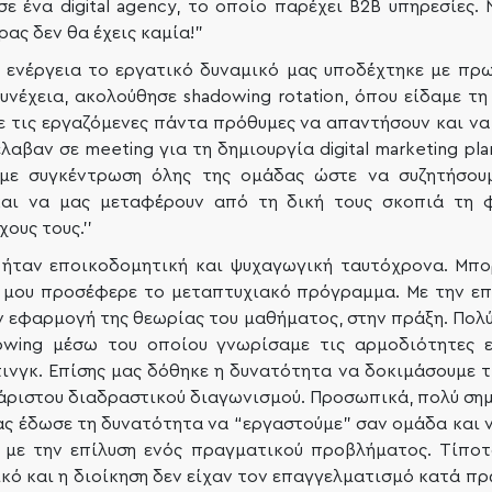
σε ένα digital agency, το οποίο παρέχει B2B υπηρεσίες. 
ρας δεν θα έχεις καμία!”
ε ενέργεια το εργατικό δυναμικό μας υποδέχτηκε με πρωι
 συνέχεια, ακολούθησε shadowing rotation, όπου είδαμε 
ε τις εργαζόμενες πάντα πρόθυμες να απαντήσουν και να
αβαν σε meeting για τη δημιουργία digital marketing plan 
με συγκέντρωση όλης της ομάδας ώστε να συζητήσουμ
και να μας μεταφέρουν από τη δική τους σκοπιά τη 
ους τους.’’
Up ήταν εποικοδομητική και ψυχαγωγική ταυτόχρονα. Μπο
υ μου προσέφερε το μεταπτυχιακό πρόγραμμα. Με την επί
 εφαρμογή της θεωρίας του μαθήματος, στην πράξη. Πολύ
dowing μέσω του οποίου γνωρίσαμε τις αρμοδιότητες 
ινγκ. Επίσης μας δόθηκε η δυνατότητα να δοκιμάσουμε τις
χάριστου διαδραστικού διαγωνισμού. Προσωπικά, πολύ ση
μας έδωσε τη δυνατότητα να “εργαστούμε” σαν ομάδα και 
ά με την επίλυση ενός πραγματικού προβλήματος. Τίπο
ό και η διοίκηση δεν είχαν τον επαγγελματισμό κατά πρ