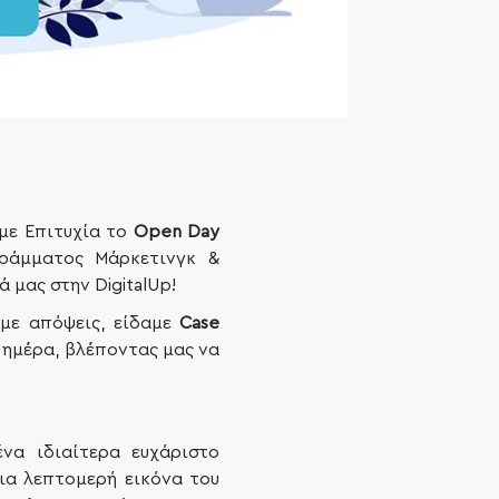
με Επιτυχία το
Open Day
γράμματος Μάρκετινγκ &
 μας στην DigitalUp!
αμε απόψεις, είδαμε
Case
α ημέρα, βλέποντας μας να
να ιδιαίτερα ευχάριστο
ια λεπτομερή εικόνα του