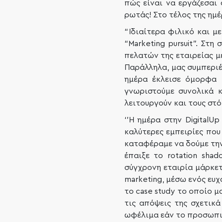
πώς είναι να εργάζεσαι 
ρωτάς! Στο τέλος της ημέ
“Ιδιαίτερα φιλικό και μ
“Marketing pursuit”. Στη
πελατών της εταιρείας μ
Παράλληλα, μας συμπεριέλ
ημέρα έκλεισε όμορφα 
γνωριστούμε συνολικά 
λειτουργούν και τους στόχ
‘’Η ημέρα στην Digital
καλύτερες εμπειρίες πο
καταφέραμε να δούμε την
έπαιξε το rotation sha
σύγχρονη εταιρία μάρκετ
marketing, μέσω ενός ευ
το case study το οποίο 
τις απόψεις της σχετικ
ωφέλιμα εάν το προσωπικ