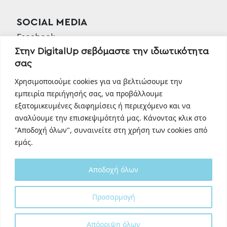
SOCIAL MEDIA
Facebook
Στην DigitalUp σεβόμαστε την ιδιωτικότητα
Instagram
σας
Linkedin
TikTok
Χρησιμοποιούμε cookies για να βελτιώσουμε την
Behance
εμπειρία περιήγησής σας, να προβάλλουμε
εξατομικευμένες διαφημίσεις ή περιεχόμενο και να
Youtube
αναλύουμε την επισκεψιμότητά μας. Κάνοντας κλικ στο
"Αποδοχή όλων", συναινείτε στη χρήση των cookies από
εμάς.
Αποδοχή όλων
Designed and developed with
by
Προσαρμογή
DigitalUp
Απόρριψη όλων