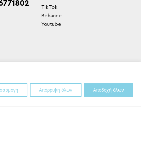
6771802
TikTok
Behance
Youtube
σαρμογή
Απόρριψη όλων
Αποδοχή όλων
Shipping Partner