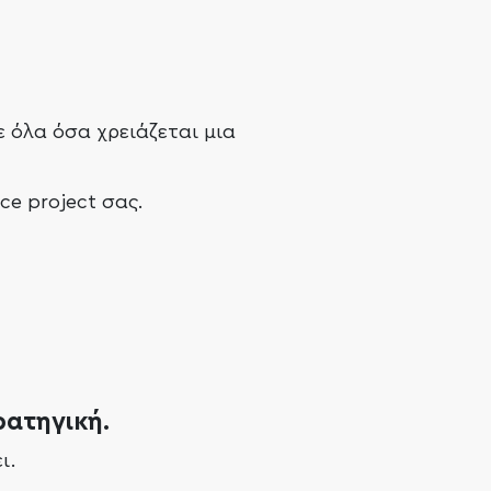
 όλα όσα χρειάζεται μια
e project σας.
ρατηγική.
ι.