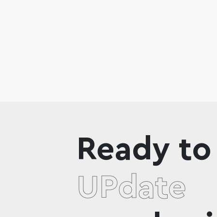
Ready to
UPdate