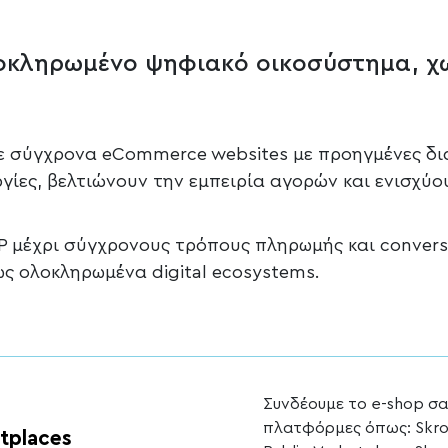
οκληρωμένο ψηφιακό οικοσύστημα, χω
με σύγχρονα eCommerce websites με προηγμένες δι
ίες, βελτιώνουν την εμπειρία αγορών και ενισχύο
P μέχρι σύγχρονους τρόπους πληρωμής και conversi
ς ολοκληρωμένα digital ecosystems.
Συνδέουμε το e-shop σα
πλατφόρμες όπως: Skrout
tplaces