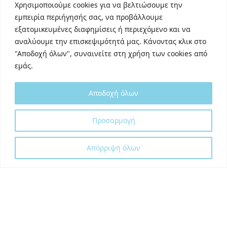
TikTok
Χρησιμοποιούμε cookies για να βελτιώσουμε την
Behance
εμπειρία περιήγησής σας, να προβάλλουμε
εξατομικευμένες διαφημίσεις ή περιεχόμενο και να
Youtube
αναλύουμε την επισκεψιμότητά μας. Κάνοντας κλικ στο
"Αποδοχή όλων", συναινείτε στη χρήση των cookies από
εμάς.
Αποδοχή όλων
Designed and developed with
by
Προσαρμογή
DigitalUp
Απόρριψη όλων
Shipping Partner