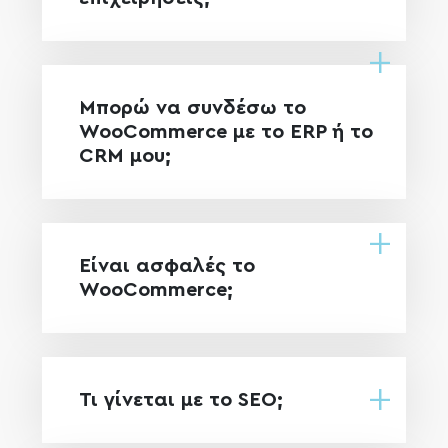
Μπορώ να συνδέσω το
WooCommerce με το ERP ή το
CRM μου;
Είναι ασφαλές το
WooCommerce;
Τι γίνεται με το SEO;