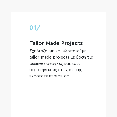
01/
02
σε
Tailor-Made Projects
Δια
λάδους
Σχεδιάζουμε και υλοποιούμε
Διαθέ
tailor-made projects με βάση τις
διασ
ών της
business ανάγκες και τους
κορυ
στρατηγικούς στόχους της
ERP 
ήσεις από
εκάστοτε εταιρείας.
χρησ
, από
αγορά
ιχειρήσεις
Singul
 παρουσία,
νατότητα
και