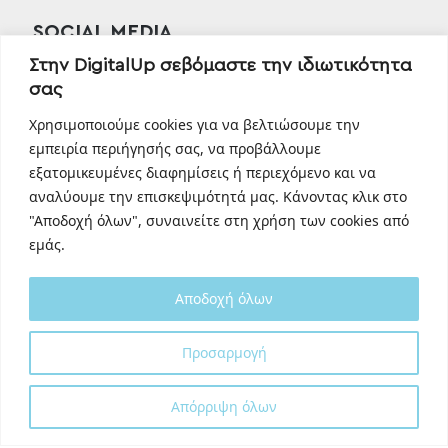
SOCIAL MEDIA
Facebook
Στην DigitalUp σεβόμαστε την ιδιωτικότητα
σας
Instagram
Linkedin
Χρησιμοποιούμε cookies για να βελτιώσουμε την
TikTok
εμπειρία περιήγησής σας, να προβάλλουμε
Behance
εξατομικευμένες διαφημίσεις ή περιεχόμενο και να
αναλύουμε την επισκεψιμότητά μας. Κάνοντας κλικ στο
Youtube
"Αποδοχή όλων", συναινείτε στη χρήση των cookies από
εμάς.
Αποδοχή όλων
Προσαρμογή
Designed and developed with
by
DigitalUp
Απόρριψη όλων
Shipping Partner