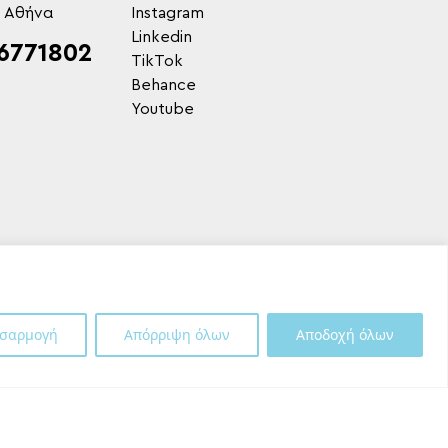
, Αθήνα
Instagram
Linkedin
6771802
TikTok
Behance
Youtube
σαρμογή
Απόρριψη όλων
Αποδοχή όλων
Shipping Partner