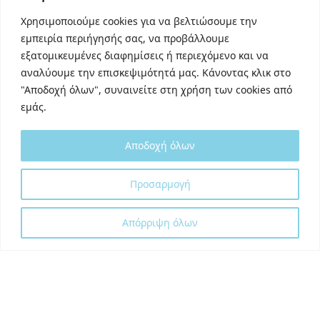
Linkedin
Χρησιμοποιούμε cookies για να βελτιώσουμε την
TikTok
εμπειρία περιήγησής σας, να προβάλλουμε
Behance
εξατομικευμένες διαφημίσεις ή περιεχόμενο και να
Youtube
αναλύουμε την επισκεψιμότητά μας. Κάνοντας κλικ στο
"Αποδοχή όλων", συναινείτε στη χρήση των cookies από
εμάς.
Αποδοχή όλων
Designed and developed with
by
Προσαρμογή
DigitalUp
Απόρριψη όλων
Shipping Partner