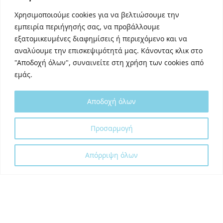
Linkedin
Χρησιμοποιούμε cookies για να βελτιώσουμε την
TikTok
εμπειρία περιήγησής σας, να προβάλλουμε
Behance
εξατομικευμένες διαφημίσεις ή περιεχόμενο και να
Youtube
αναλύουμε την επισκεψιμότητά μας. Κάνοντας κλικ στο
"Αποδοχή όλων", συναινείτε στη χρήση των cookies από
εμάς.
Αποδοχή όλων
Designed and developed with
by
Προσαρμογή
DigitalUp
Απόρριψη όλων
Shipping Partner