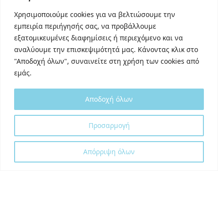
Linkedin
Χρησιμοποιούμε cookies για να βελτιώσουμε την
TikTok
εμπειρία περιήγησής σας, να προβάλλουμε
Behance
εξατομικευμένες διαφημίσεις ή περιεχόμενο και να
Youtube
αναλύουμε την επισκεψιμότητά μας. Κάνοντας κλικ στο
"Αποδοχή όλων", συναινείτε στη χρήση των cookies από
εμάς.
Αποδοχή όλων
Designed and developed with
by
Προσαρμογή
DigitalUp
Απόρριψη όλων
Shipping Partner