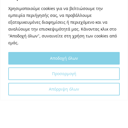
Linkedin
Χρησιμοποιούμε cookies για να βελτιώσουμε την
TikTok
εμπειρία περιήγησής σας, να προβάλλουμε
Behance
εξατομικευμένες διαφημίσεις ή περιεχόμενο και να
Youtube
αναλύουμε την επισκεψιμότητά μας. Κάνοντας κλικ στο
"Αποδοχή όλων", συναινείτε στη χρήση των cookies από
εμάς.
Αποδοχή όλων
Designed and developed with
by
Προσαρμογή
DigitalUp
Απόρριψη όλων
Shipping Partner