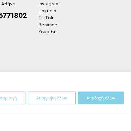
, Αθήνα
Instagram
Linkedin
6771802
TikTok
Behance
Youtube
σαρμογή
Απόρριψη όλων
Αποδοχή όλων
Shipping Partner