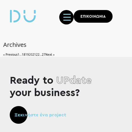
ΕΠΙΚΟΙΝΩΝΙΑ
Archives
« Previous
1
…
18
19
20
21
22
…
27
Next »
Ready to
UPdate
your business?
Ξεκινήστε ένα project