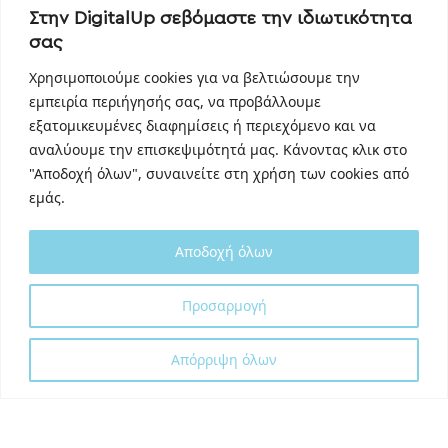
Facebook
Στην DigitalUp σεβόμαστε την ιδιωτικότητα
Instagram
σας
Linkedin
Χρησιμοποιούμε cookies για να βελτιώσουμε την
TikTok
εμπειρία περιήγησής σας, να προβάλλουμε
Behance
εξατομικευμένες διαφημίσεις ή περιεχόμενο και να
Youtube
αναλύουμε την επισκεψιμότητά μας. Κάνοντας κλικ στο
"Αποδοχή όλων", συναινείτε στη χρήση των cookies από
εμάς.
Αποδοχή όλων
Designed and developed with
by
Προσαρμογή
DigitalUp
Απόρριψη όλων
Shipping Partner