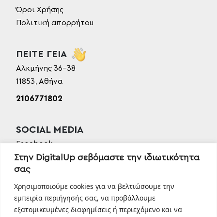
Όροι Χρήσης
Πολιτική απορρήτου
ΠΕΙΤΕ ΓΕΙΑ
Αλκμήνης 36-38
11853, Αθήνα
2106771802
SOCIAL MEDIA
Facebook
Στην DigitalUp σεβόμαστε την ιδιωτικότητα
Instagram
σας
Linkedin
TikTok
Χρησιμοποιούμε cookies για να βελτιώσουμε την
Behance
εμπειρία περιήγησής σας, να προβάλλουμε
εξατομικευμένες διαφημίσεις ή περιεχόμενο και να
Youtube