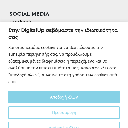
SOCIAL MEDIA
Facebook
Στην DigitalUp σεβόμαστε την ιδιωτικότητα
Instagram
σας
Linkedin
TikTok
Χρησιμοποιούμε cookies για να βελτιώσουμε την
Behance
εμπειρία περιήγησής σας, να προβάλλουμε
εξατομικευμένες διαφημίσεις ή περιεχόμενο και να
Youtube
αναλύουμε την επισκεψιμότητά μας. Κάνοντας κλικ στο
"Αποδοχή όλων", συναινείτε στη χρήση των cookies από
εμάς.
Αποδοχή όλων
Designed and developed with
by
Προσαρμογή
DigitalUp
Απόρριψη όλων