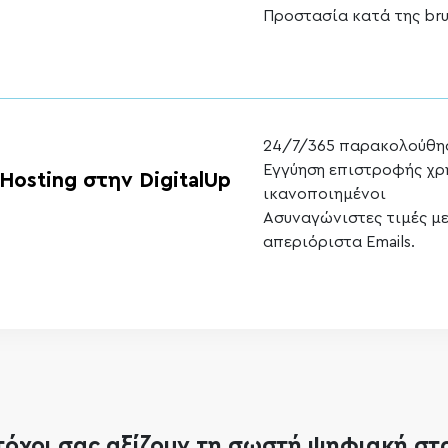
Προστασία κατά της bru
24/7/365 παρακολούθησ
Εγγύηση επιστροφής χρη
osting στην DigitalUp
ικανοποιημένοι
Ασυναγώνιστες τιμές μ
απεριόριστα Εmails.
τόχοι σας αξίζουν τη σωστή ψηφιακή στ