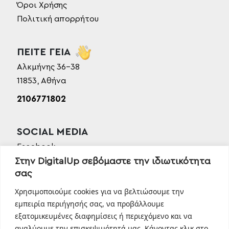
Όροι Χρήσης
Πολιτική απορρήτου
ΠΕΙΤΕ ΓΕΙΑ
Αλκμήνης 36-38
11853, Αθήνα
2106771802
SOCIAL MEDIA
Facebook
Στην DigitalUp σεβόμαστε την ιδιωτικότητα
Instagram
σας
Linkedin
TikTok
Χρησιμοποιούμε cookies για να βελτιώσουμε την
Behance
εμπειρία περιήγησής σας, να προβάλλουμε
εξατομικευμένες διαφημίσεις ή περιεχόμενο και να
Youtube
αναλύουμε την επισκεψιμότητά μας. Κάνοντας κλικ στο