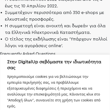
έως τις 10 Απριλίου 2022.
Συμμετέχουν περισσότερα από 350 e-shops με
ελκυστικές προσφορές.
Η συμμετοχή είναι ανοικτή και δωρεάν για όλα
τα Ελληνικά Ηλεκτρονικά Καταστήματα.
Ο τίτλος της εκδήλωσης είναι 'Υπάρχουν πολλοί
λόγοι να αγοράσεις online'.
Frequently Asked Questions
Τι είναι η Εβδομάδα Ηλεκτρονικού Εμπορίου;
Στην DigitalUp σεβόμαστε την ιδιωτικότητα
Η Εβδομάδα Ηλεκτρονικού Εμπορίου είναι η μεγαλύτερη
σας
γιορτή Ηλεκτρονικού Εμπορίου που διοργανώνεται από
Χρησιμοποιούμε cookies για να βελτιώσουμε την
τον Ελληνικό Σύνδεσμο Ηλεκτρονικού Εμπορίου
εμπειρία περιήγησής σας, να προβάλλουμε
(GR.EC.A.) και ξεκίνησε το 2013.
εξατομικευμένες διαφημίσεις ή περιεχόμενο και να
Ποιοι είναι οι στόχοι της Εβδομάδας Ηλεκτρονικού Εμπορίου;
αναλύουμε την επισκεψιμότητά μας. Κάνοντας κλικ στο
Οι στόχοι είναι να ενημερωθούν οι καταναλωτές για την
"Αποδοχή όλων", συναινείτε στη χρήση των cookies από
ασφάλεια των online πληρωμών, την προστασία των
εμάς.
προσωπικών δεδομένων και των δικαιωμάτων τους στο