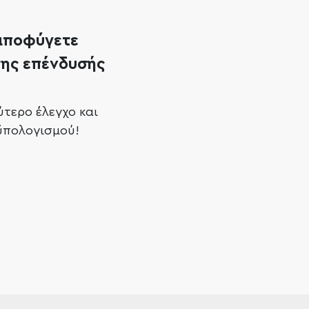
 αποφύγετε
της επένδυσής
ύτερο έλεγχο και
οϋπολογισμού!