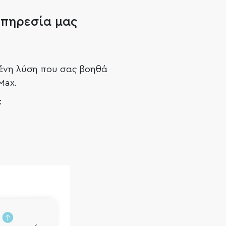
υπηρεσία μας
ένη λύση που σας βοηθά
Max.
:
04/
05/
Εξοικονόμηση
Εξοι