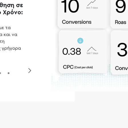
θηση σε
Δεδομένων για
Αποδοτ
 Χρόνο:
Εύρεση Ευκαιριών:
μέσω
Αυτοματ
Εκμεταλλευόμαστε τα
με τα
δεδομένα για να
Χρησιμοπο
α και να
εντοπίσουμε ευκαιρίες και
αυτοματοπ
τη
να κάνουμε στρατηγικές
διαδικασίε
ς γρήγορα
αποφάσεις που ενισχύουν
βελτιστοπο
την αποδοτικότητα των
καμπάνιες 
καμπανιών σας.
πετύχετε 