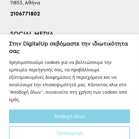
11853, Αθήνα
2106771802
SOCIAL MEDIA
Facebook
Στην DigitalUp σεβόμαστε την ιδιωτικότητα
σας
Instagram
Linkedin
Χρησιμοποιούμε cookies για να βελτιώσουμε την
TikTok
εμπειρία περιήγησής σας, να προβάλλουμε
Behance
εξατομικευμένες διαφημίσεις ή περιεχόμενο και να
αναλύουμε την επισκεψιμότητά μας. Κάνοντας κλικ στο
Youtube
"Αποδοχή όλων", συναινείτε στη χρήση των cookies από
εμάς.
Αποδοχή όλων
Προσαρμογή
Designed and developed with
by