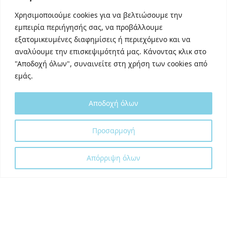
Linkedin
Χρησιμοποιούμε cookies για να βελτιώσουμε την
TikTok
εμπειρία περιήγησής σας, να προβάλλουμε
Behance
εξατομικευμένες διαφημίσεις ή περιεχόμενο και να
Youtube
αναλύουμε την επισκεψιμότητά μας. Κάνοντας κλικ στο
"Αποδοχή όλων", συναινείτε στη χρήση των cookies από
εμάς.
Αποδοχή όλων
Designed and developed with
by
Προσαρμογή
DigitalUp
Απόρριψη όλων
Shipping Partner