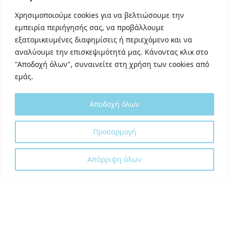
Linkedin
Χρησιμοποιούμε cookies για να βελτιώσουμε την
TikTok
εμπειρία περιήγησής σας, να προβάλλουμε
Behance
εξατομικευμένες διαφημίσεις ή περιεχόμενο και να
Youtube
αναλύουμε την επισκεψιμότητά μας. Κάνοντας κλικ στο
"Αποδοχή όλων", συναινείτε στη χρήση των cookies από
εμάς.
Αποδοχή όλων
Designed and developed with
by
Προσαρμογή
DigitalUp
Απόρριψη όλων
Shipping Partner