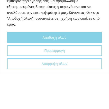
εμπειρία περιήγησής σας, να προβάλλουμε
Behance
εξατομικευμένες διαφημίσεις ή περιεχόμενο και να
αναλύουμε την επισκεψιμότητά μας. Κάνοντας κλικ στο
Youtube
"Αποδοχή όλων", συναινείτε στη χρήση των cookies από
εμάς.
Αποδοχή όλων
Προσαρμογή
Designed and developed with
by
DigitalUp
Απόρριψη όλων
Shipping Partner