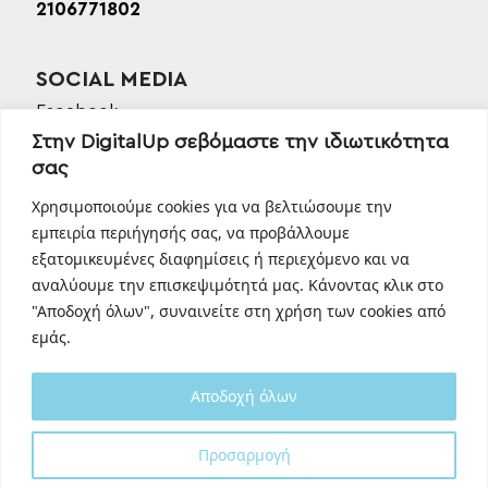
2106771802
SOCIAL MEDIA
Facebook
Στην DigitalUp σεβόμαστε την ιδιωτικότητα
Instagram
σας
Linkedin
TikTok
Χρησιμοποιούμε cookies για να βελτιώσουμε την
Behance
εμπειρία περιήγησής σας, να προβάλλουμε
εξατομικευμένες διαφημίσεις ή περιεχόμενο και να
Youtube
αναλύουμε την επισκεψιμότητά μας. Κάνοντας κλικ στο
"Αποδοχή όλων", συναινείτε στη χρήση των cookies από
εμάς.
Αποδοχή όλων
Designed and developed with
by
Προσαρμογή
DigitalUp